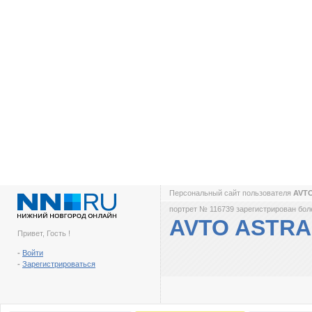
Персональный сайт пользователя
AVT
портрет № 116739 зарегистрирован боле
AVTO ASTRA
Привет, Гость !
-
Войти
-
Зарегистрироваться