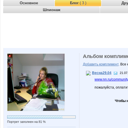
Основное
Блог
( 3 )
Др
Шпионаж
Альбом комплим
Добавить комплимент
. Все
Весна29.04
21.07
www.nn.ru/community/
пожалуйста, оплати
Чтобы 
Портрет заполнен на 81 %